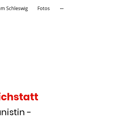
um Schleswig
Fotos
ichstatt
nistin -